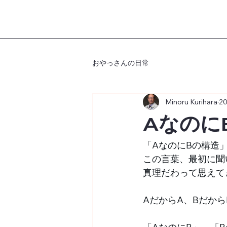
おやっさんの日常
Minoru Kurihara
2
Aなのに
「AなのにBの構造」
この言葉、最初に聞
真理だわって思えて
AだからA、Bだか